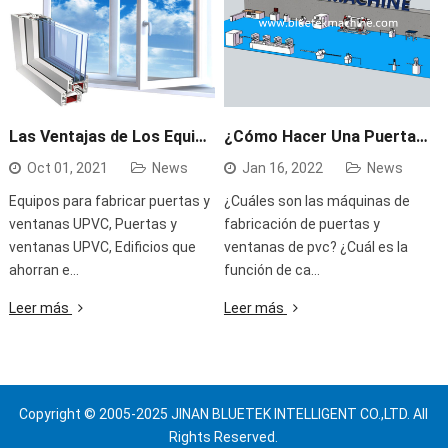
Las Ventajas de Los Equipos de Fabricación de Puertas y Ventanas de UPVC en Edif
¿Cómo Hacer Una Puerta de Ventana UPVC?
Oct 01, 2021
News
Jan 16, 2022
News
Equipos para fabricar puertas y
¿Cuáles son las máquinas de
ventanas UPVC, Puertas y
fabricación de puertas y
ventanas UPVC, Edificios que
ventanas de pvc? ¿Cuál es la
ahorran e…
función de ca…
Leer más
Leer más
Copyright © 2005-2025 JINAN BLUETEK INTELLIGENT CO.,LTD. All
Rights Reserved.